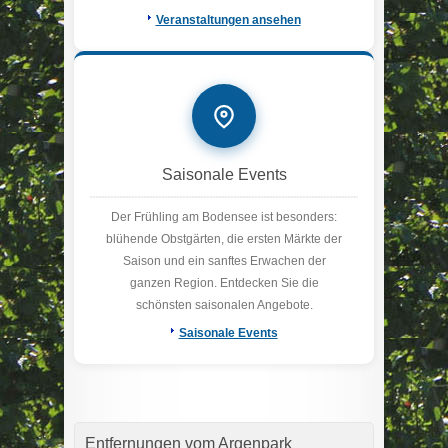
Veranstaltungen ansehen
Saisonale Events
Der Frühling am Bodensee ist besonders:
blühende Obstgärten, die ersten Märkte der
Saison und ein sanftes Erwachen der
ganzen Region. Entdecken Sie die
schönsten saisonalen Angebote.
Saisonale Events
Entfernungen vom Argenpark