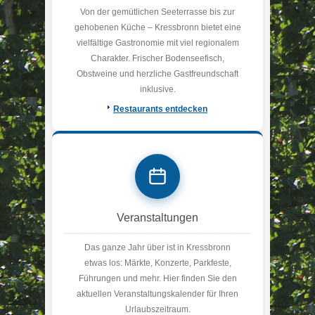
Von der gemütlichen Seeterrasse bis zur
gehobenen Küche – Kressbronn bietet eine
vielfältige Gastronomie mit viel regionalem
Charakter. Frischer Bodenseefisch,
Obstweine und herzliche Gastfreundschaft
inklusive.
Restaurants entdecken
Veranstaltungen
Das ganze Jahr über ist in Kressbronn
etwas los: Märkte, Konzerte, Parkfeste,
Führungen und mehr. Hier finden Sie den
aktuellen Veranstaltungskalender für Ihren
Urlaubszeitraum.