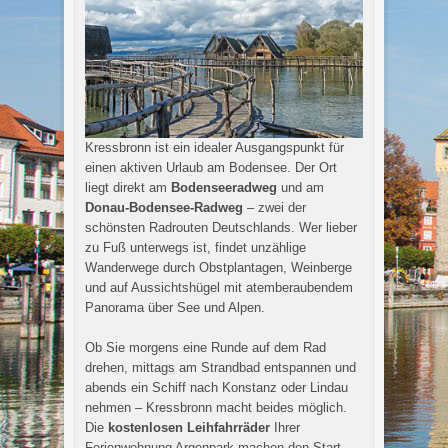
Kressbronn ist ein idealer Ausgangspunkt für
einen aktiven Urlaub am Bodensee. Der Ort
liegt direkt am
Bodenseeradweg
und am
Donau-Bodensee-Radweg
– zwei der
schönsten Radrouten Deutschlands. Wer lieber
zu Fuß unterwegs ist, findet unzählige
Wanderwege durch Obstplantagen, Weinberge
und auf Aussichtshügel mit atemberaubendem
Panorama über See und Alpen.
Ob Sie morgens eine Runde auf dem Rad
drehen, mittags am Strandbad entspannen und
abends ein Schiff nach Konstanz oder Lindau
nehmen – Kressbronn macht beides möglich.
Die
kostenlosen Leihfahrräder
Ihrer
Ferienwohnung Argenpark machen den Start